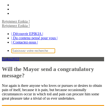
Rejoignez Epikia !
Rejoignez Epikia !
| Découvrir EPIKIA |
| Du contenu pensé pour vous |
| Contactez-nous |
Recherche
pour :
Epikia2022
Will the Mayor send a congratulatory
message?
Nor again is there anyone who loves or pursues or desires to obtain
pain of itself, because it is pain, but because occasionally
circumstances occur in which toil and pain can procure him some
great pleasure take a trivial of us ever undertakes.