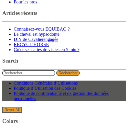
Pour les pros
Articles récents
Connaissez-vous EQUIBAO ?
Le cheval est hypsodonte
DIY de Cavalierengagée
RECYCL’HORSE
Créer ses cartes de visites en 5 min ?
Search
Rechercher :
Conditions Générales d’Utilisations
Politique d’Utilisation des Cookies
Politique de confidentialité et de gestion des données
personnelles
Reset All
Colors